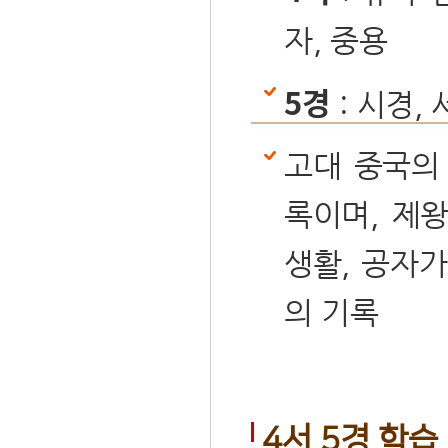
자, 중용
5경
: 시경, 
고대 중국의
록이며, 제왕
생활, 공자가
의 기록
4서 5경 학습