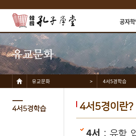
공자학
인사
유교문화
공자학당
공자학당
교수고
유교문화
>
4서5경학습
자원봉
언론보
찾아오시
4서5경이란?
4서5경학습
4서
: 유학 