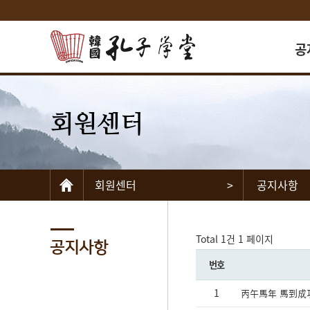
공
회원센터
공자
공자
교
회원센터
>
공지사항
자
언
찾아
Total 1건
1 페이지
공지사항
번호
1
丙午馬年 馬到成