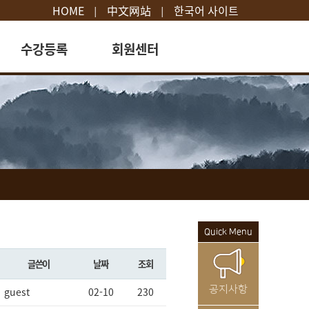
HOME
中文网站
한국어 사이트
|
|
수강등록
회원센터
등록절차
공지사항
수강등록
교육문의
Quick Menu
글쓴이
날짜
조회
공지사항
guest
02-10
230