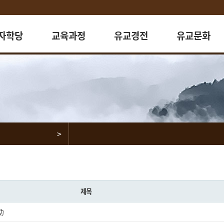
자학당
교육과정
유교경전
유교문화
인사말
문화교실
오늘의 유교경전
향교서원체험
학당소개
서예교실
4서5경학습
학당소식
다례교실
한국유교문화관광
수고문단
예절교실
유교성지탐방
>
원봉사팀
론보도
오시는길
제목
功