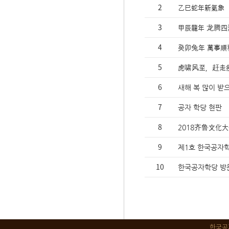
2
乙巳蛇年新氣象
3
甲辰龍年 龙腾四
4
癸卯兔年 萬事順
5
虎啸风至，赶走
6
새해 복 많이 받
7
공자 학당 현판
8
2018齐鲁文化
9
제1호 한국공자학
10
한국공자학당 방
한국공