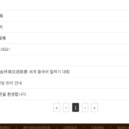
海
利
疫情
으세요!
大会环球汉语联赛 세계 중국어 말하기 대회
당 위치 안내
문을 환영합니다.
«
‹
1
›
»
자학당
/
개인정보처리방침
/
이용약관
/
고객센터
/
찾아오