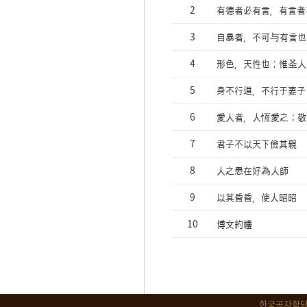
2
有德者必有言，有言者
3
自暴者，不可与有言也
4
形色，天性也；惟圣人
5
身不行道，不行于妻子
6
愛人者，人恆愛之；敬
7
君子不以天下儉其親
8
人之患在好為人師
9
以其昏昏，使人昭昭
10
博文約禮
한국공자학