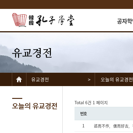
공자학
인사
유교경전
공자학당
공자학당
교수고
유교경전
>
오늘의 유교경전
자원봉
언론보
찾아오시
Total 6건
1 페이지
오늘의 유교경전
번호
1
述而不作，信而好古，